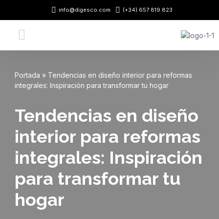
info@digesco.com
(+34) 657 819 823
Saltar
al
contenido
Portada
»
Tendencias en diseño interior para reformas
integrales: Inspiración para transformar tu hogar
Tendencias en diseño
interior para reformas
integrales: Inspiración
para transformar tu
hogar