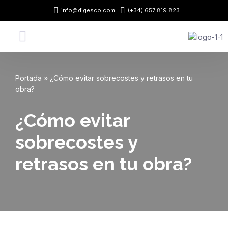
info@digesco.com
(+34) 657 819 823
Saltar
al
contenido
Portada
»
¿Cómo evitar sobrecostes y retrasos en tu
obra?
¿Cómo evitar
sobrecostes y
retrasos en tu obra?