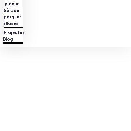
pladur
Sòls de
parquet
i lloses
Projectes
Blog