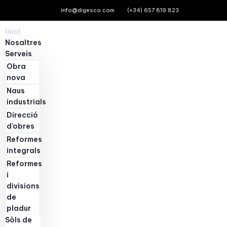
info@digesco.com
(+34) 657 819 823
Omet
Inici
al
Nosaltres
contingut
Serveis
Obra
nova
Naus
industrials
Direcció
d’obres
Reformes
integrals
Reformes
i
divisions
de
pladur
Sòls de